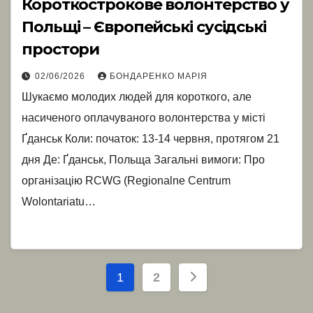
Короткострокове волонтерство у
Польщі – Європейські сусідські
простори
02/06/2026
БОНДАРЕНКО МАРІЯ
Шукаємо молодих людей для короткого, але
насиченого оплачуваного волонтерства у місті
Ґданськ Коли: початок: 13-14 червня, протягом 21
дня Де: Ґданськ, Польща Загальні вимоги: Про
організацію RCWG (Regionalne Centrum
Wolontariatu…
Пагінація
1
2
записів