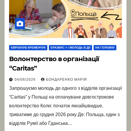
ЄВРОКЛУБ КРЕМЕНЧУК
ЕРАЗМУС + / МОЛОДЬ В ДІЇ
НА ГОЛОВНУ
Волонтерство в організації
“Caritas”
04/06/2026
БОНДАРЕНКО МАРІЯ
Запрошуємо молодь до одного з відділів організації
“Caritas” у Польщі на оплачуване довгострокове
волонтерство Коли: початок якнайшвидше,
триватиме до грудня 2026 року Де: Польща, один з
відділів Румії або Ґданська…