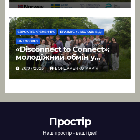
Підвищення громадської
участі у плануванні
відновлення
територіальних громад
Полтавщини
ЄВРОКЛУБ КРЕМЕНЧУК
ЕРАЗМУС + / МОЛОДЬ В ДІЇ
НА ГОЛОВНУ
«Disconnect to Connect»:
молодіжний обмін у
Польщі
26/07/2026
БОНДАРЕНКО МАРІЯ
Простір
Наш простір - ваші ідеї!