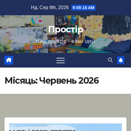
Перейти
Нд. Сер 9th, 2026
9:09:17 AM
до
вмісту
Простір
Наш простір - ваші ідеї!
Місяць:
Червень 2026