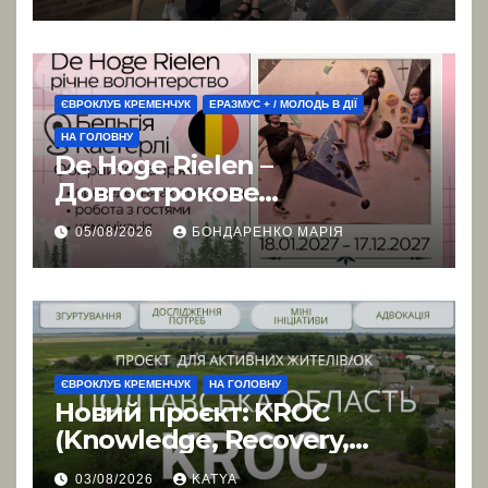
ЄВРОКЛУБ КРЕМЕНЧУК
ЕРАЗМУС + / МОЛОДЬ В ДІЇ
НА ГОЛОВНУ
De Hoge Rielen –
Довгострокове
волонтерство в Бельгії
05/08/2026
БОНДАРЕНКО МАРІЯ
ЄВРОКЛУБ КРЕМЕНЧУК
НА ГОЛОВНУ
Новий проєкт: KROC
(Knowledge, Recovery,
Ownership, Cohesion)
03/08/2026
KATYA